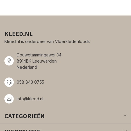
KLEED.NL
Kleed.nl is onderdeel van Vloerkledenloods
Douwetammingawei 34
8914BK Leeuwarden
Nederland
058 843 0755
Info@kleed.nl
CATEGORIEËN