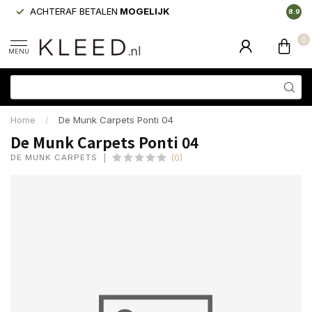
ACHTERAF BETALEN
MOGELIJK
LAAGS
8.9
0
MENU
Home
/
De Munk Carpets Ponti 04
De Munk Carpets Ponti 04
DE MUNK CARPETS
(0)