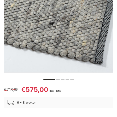
€575,00
€718,85
Incl. btw
6 - 8 weken