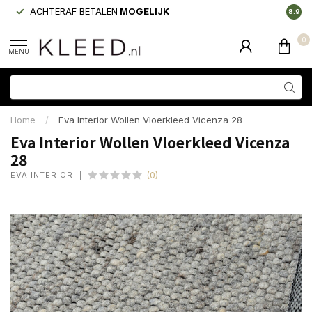
ACHTERAF BETALEN
MOGELIJK
LAAGS
8.9
0
MENU
Home
/
Eva Interior Wollen Vloerkleed Vicenza 28
Eva Interior Wollen Vloerkleed Vicenza
28
EVA INTERIOR
(0)