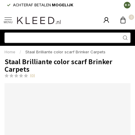
ACHTERAF BETALEN
MOGELIJK
LAAGS
8.9
0
MENU
Home
/
Staal Brilliante color scarf Brinker Carpets
Staal Brilliante color scarf Brinker
Carpets
(0)