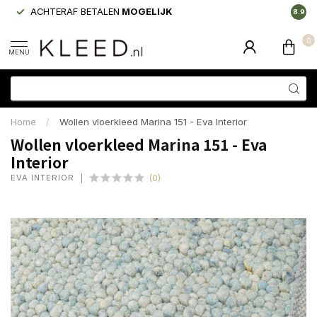
ACHTERAF BETALEN
MOGELIJK
LAAGS
8.9
0
MENU
Home
/
Wollen vloerkleed Marina 151 - Eva Interior
Wollen vloerkleed Marina 151 - Eva
Interior
EVA INTERIOR
(0)