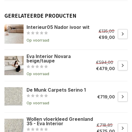
GERELATEERDE PRODUCTEN
Interieur05 Nador ivoor wit
€135,00
€99,00
Op voorraad
Eva Interior Novara
beige/taupe
€594,00
€479,00
Op voorraad
De Munk Carpets Serino 1
€719,00
Op voorraad
Wollen vloerkleed Greenland
35 - Eva Interior
€718,85
€575,00