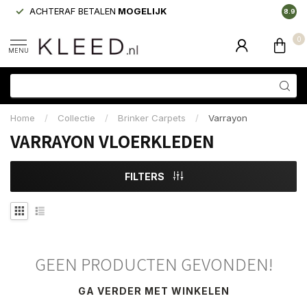
ACHTERAF BETALEN
MOGELIJK
LAAGS
8.9
0
MENU
Home
/
Collectie
/
Brinker Carpets
/
Varrayon
VARRAYON VLOERKLEDEN
FILTERS
GEEN PRODUCTEN GEVONDEN!
GA VERDER MET WINKELEN