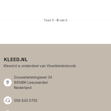
Toon
1
-
0
van 0
KLEED.NL
Kleed.nl is onderdeel van Vloerkledenloods
Douwetammingawei 34
8914BK Leeuwarden
Nederland
058 843 0755