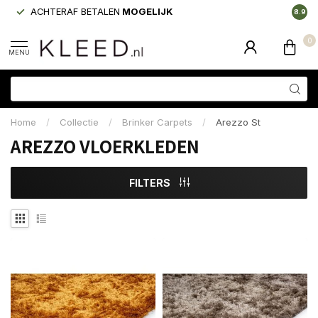
ACHTERAF BETALEN
MOGELIJK
LAAGS
8.9
0
MENU
Home
/
Collectie
/
Brinker Carpets
/
Arezzo St
AREZZO VLOERKLEDEN
FILTERS