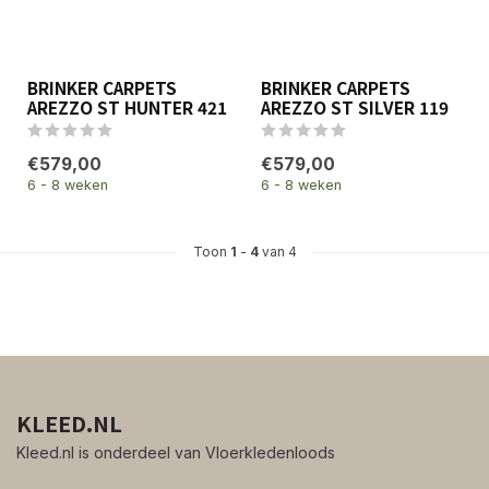
BRINKER CARPETS
BRINKER CARPETS
AREZZO ST HUNTER 421
AREZZO ST SILVER 119
€579,00
€579,00
6 - 8 weken
6 - 8 weken
Toon
1
-
4
van 4
KLEED.NL
Kleed.nl is onderdeel van Vloerkledenloods