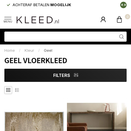
ACHTERAF BETALEN
MOGELIJK
LAAGS
8.9
0
MENU
Home
/
Kleur
/
Geel
GEEL VLOERKLEED
FILTERS