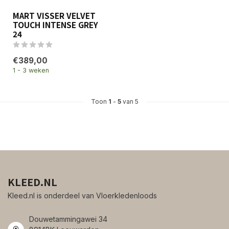
MART VISSER VELVET
TOUCH INTENSE GREY
24
€389,00
1 - 3 weken
Toon
1
-
5
van 5
KLEED.NL
Kleed.nl is onderdeel van Vloerkledenloods
Douwetammingawei 34