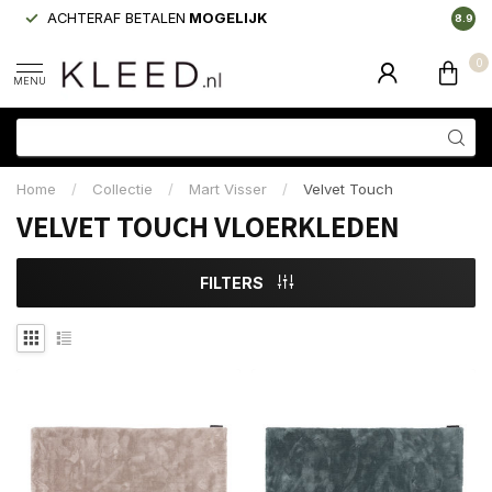
ACHTERAF BETALEN
MOGELIJK
LAAGS
8.9
0
MENU
Home
/
Collectie
/
Mart Visser
/
Velvet Touch
VELVET TOUCH VLOERKLEDEN
FILTERS