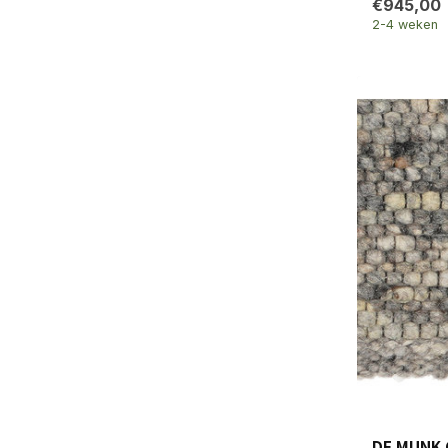
€945,00
2-4 weken
DE MUNK 