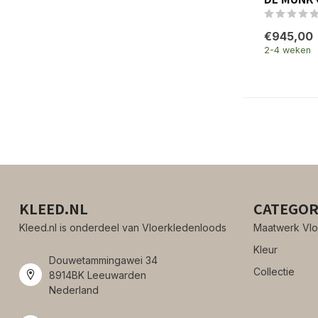
€945,00
2-4 weken
KLEED.NL
CATEGOR
Kleed.nl is onderdeel van Vloerkledenloods
Maatwerk Vlo
Kleur
Douwetammingawei 34
Collectie
8914BK Leeuwarden
Nederland