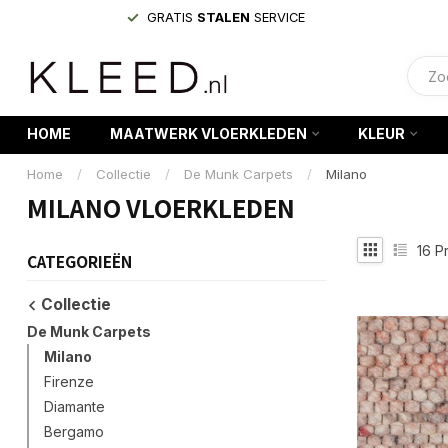
GRATIS
STALEN
SERVICE
HOME
MAATWERK VLOERKLEDEN
KLEUR
Home
/
Collectie
/
De Munk Carpets
/
Milano
MILANO VLOERKLEDEN
16
Pr
CATEGORIEËN
Collectie
De Munk Carpets
Milano
Firenze
Diamante
Bergamo