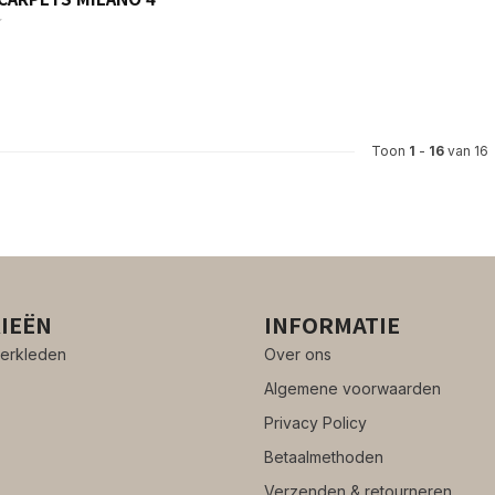
Toon
1
-
16
van 16
IEËN
INFORMATIE
erkleden
Over ons
Algemene voorwaarden
Privacy Policy
Betaalmethoden
Verzenden & retourneren