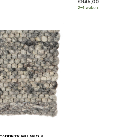
€945,00
2-4 weken
CARPETS MILANO 4