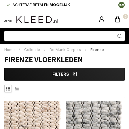
ACHTERAF BETALEN
MOGELIJK
LAAGS
8.9
0
MENU
Home
/
Collectie
/
De Munk Carpets
/
Firenze
FIRENZE VLOERKLEDEN
FILTERS