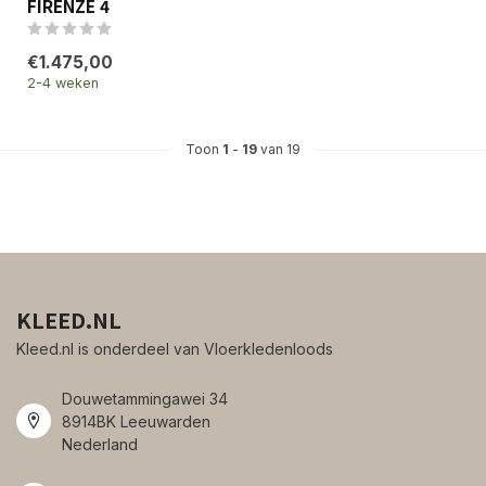
FIRENZE 4
€1.475,00
2-4 weken
Toon
1
-
19
van 19
KLEED.NL
Kleed.nl is onderdeel van Vloerkledenloods
Douwetammingawei 34
8914BK Leeuwarden
Nederland