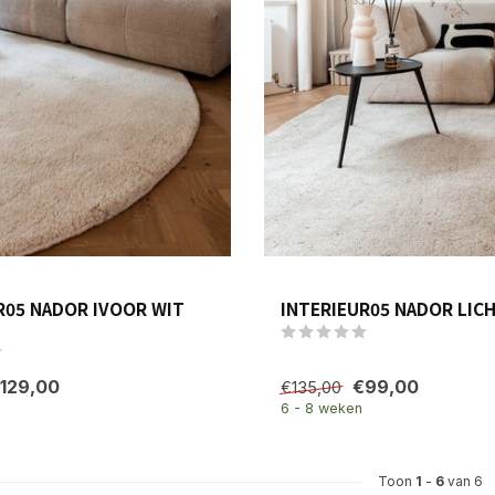
R05 NADOR IVOOR WIT
INTERIEUR05 NADOR LICH
129,00
€99,00
€135,00
6 - 8 weken
Toon
1
-
6
van 6