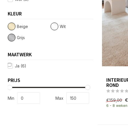
KLEUR
Beige
Wit
Grijs
MAATWERK
Ja
(6)
INTERIEU
PRIJS
ROND
Min
Max
€
€159,00
6 - 8 weken