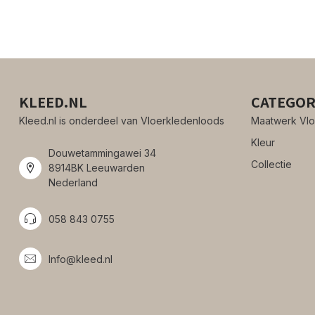
KLEED.NL
CATEGOR
Kleed.nl is onderdeel van Vloerkledenloods
Maatwerk Vlo
Kleur
Douwetammingawei 34
Collectie
8914BK Leeuwarden
Nederland
058 843 0755
Info@kleed.nl