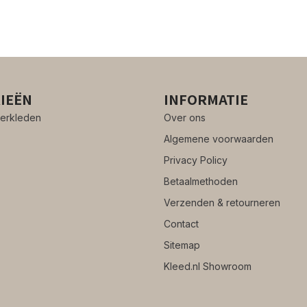
IEËN
INFORMATIE
erkleden
Over ons
Algemene voorwaarden
Privacy Policy
Betaalmethoden
Verzenden & retourneren
Contact
Sitemap
Kleed.nl Showroom