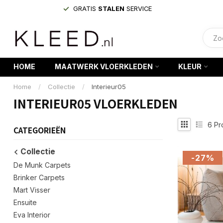
GRATIS
STALEN
SERVICE
HOME
MAATWERK VLOERKLEDEN
KLEUR
Home
/
Collectie
/
Interieur05
INTERIEUR05 VLOERKLEDEN
6
Pr
CATEGORIEËN
Collectie
-27%
De Munk Carpets
Brinker Carpets
Mart Visser
Ensuite
Eva Interior