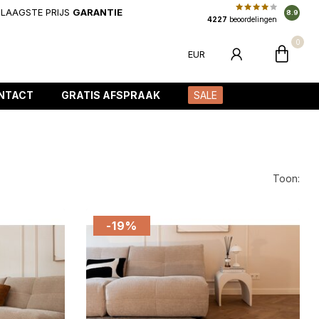
LAAGSTE PRIJS
GARANTIE
8.9
4227
beoordelingen
0
EUR
NTACT
GRATIS AFSPRAAK
SALE
Toon:
-19%