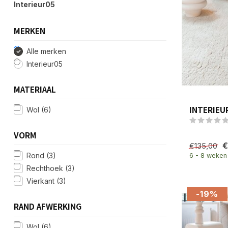
Interieur05
MERKEN
Alle merken
Interieur05
MATERIAAL
INTERIEU
Wol
(6)
VORM
€
€135,00
Rond
(3)
6 - 8 weken
Rechthoek
(3)
Vierkant
(3)
-19%
RAND AFWERKING
Wol
(6)