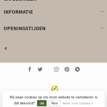
INFORMATIE
OPENINGSTIJDEN
€
Wij slaan cookies op om onze website te verbeteren. Is
© Copyright 2026 Kleed.nl
- Powered by
Lightspeed
-
dat akkoord?
Ja
Nee
Lightspeed design
by
Dyvelopment
Meer over cookies »