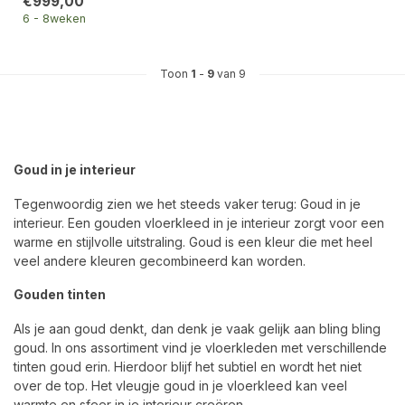
€999,00
6 - 8weken
Toon
1
-
9
van 9
Goud in je interieur
Tegenwoordig zien we het steeds vaker terug: Goud in je
interieur. Een gouden vloerkleed in je interieur zorgt voor een
warme en stijlvolle uitstraling. Goud is een kleur die met heel
veel andere kleuren gecombineerd kan worden.
Gouden tinten
Als je aan goud denkt, dan denk je vaak gelijk aan bling bling
goud. In ons assortiment vind je vloerkleden met verschillende
tinten goud erin. Hierdoor blijf het subtiel en wordt het niet
over de top. Het vleugje goud in je vloerkleed kan veel
warmte en sfeer in je interieur creëren.