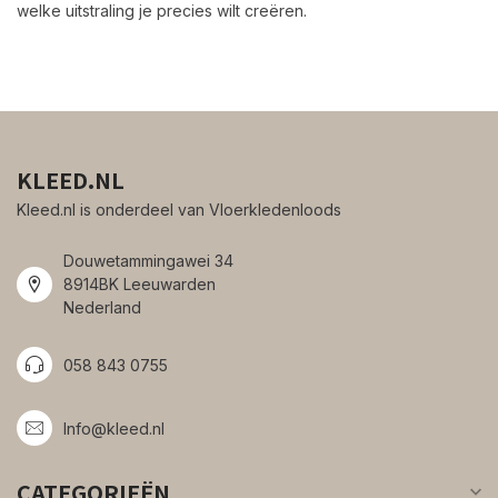
welke uitstraling je precies wilt creëren.
KLEED.NL
Kleed.nl is onderdeel van Vloerkledenloods
Douwetammingawei 34
8914BK Leeuwarden
Nederland
058 843 0755
Info@kleed.nl
CATEGORIEËN