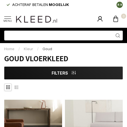
ACHTERAF BETALEN
MOGELIJK
LAAGS
8.9
0
MENU
Home
/
Kleur
/
Goud
GOUD VLOERKLEED
FILTERS