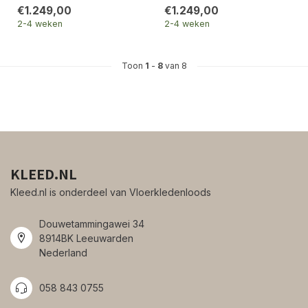
€1.249,00
€1.249,00
2-4 weken
2-4 weken
Toon
1
-
8
van 8
KLEED.NL
Kleed.nl is onderdeel van Vloerkledenloods
Douwetammingawei 34
8914BK Leeuwarden
Nederland
058 843 0755