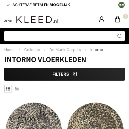
ACHTERAF BETALEN
MOGELIJK
LAAGS
8.9
0
MENU
Home
/
Collectie
/
De Munk Carpets
/
Intorno
INTORNO VLOERKLEDEN
FILTERS