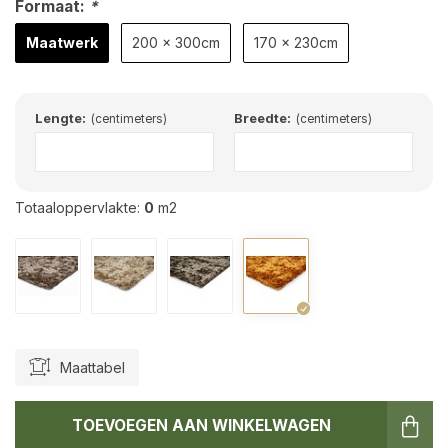
Formaat:
*
Maatwerk
200 x 300cm
170 x 230cm
Lengte:
Breedte:
(centimeters)
(centimeters)
Totaaloppervlakte:
0
m2
Maattabel
TOEVOEGEN AAN WINKELWAGEN