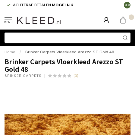
ACHTERAF BETALEN
MOGELIJK
LAAGS
8.9
0
MENU
Home
/
Brinker Carpets Vloerkleed Arezzo ST Gold 48
Brinker Carpets Vloerkleed Arezzo ST
Gold 48
BRINKER CARPETS
(0)