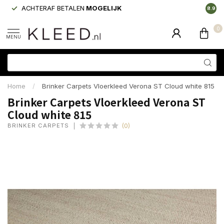
ACHTERAF BETALEN
MOGELIJK
LAAGS
8.9
0
MENU
Home
/
Brinker Carpets Vloerkleed Verona ST Cloud white 815
Brinker Carpets Vloerkleed Verona ST
Cloud white 815
BRINKER CARPETS
(0)