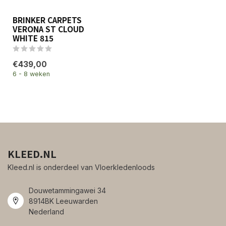
BRINKER CARPETS
VERONA ST CLOUD
WHITE 815
€439,00
6 - 8 weken
KLEED.NL
Kleed.nl is onderdeel van Vloerkledenloods
Douwetammingawei 34
8914BK Leeuwarden
Nederland