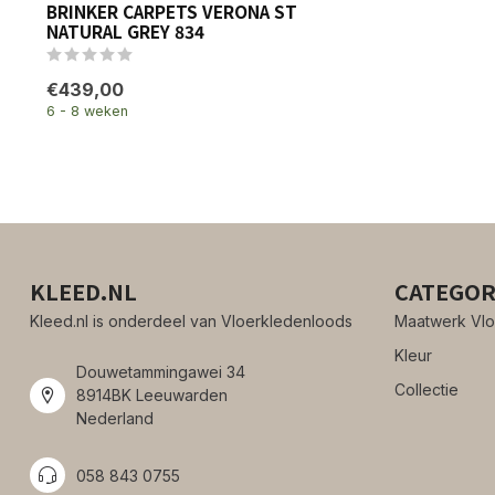
BRINKER CARPETS VERONA ST
NATURAL GREY 834
€439,00
6 - 8 weken
KLEED.NL
CATEGOR
Kleed.nl is onderdeel van Vloerkledenloods
Maatwerk Vlo
Kleur
Douwetammingawei 34
Collectie
8914BK Leeuwarden
Nederland
058 843 0755