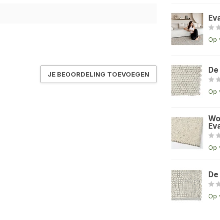
Ev
Op 
De
JE BEOORDELING TOEVOEGEN
Op 
Wo
Eva
Op 
De
Op 