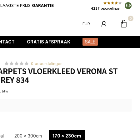
LAAGSTE PRIJS
GARANTIE
8.9
4227
beoordelingen
0
EUR
NTACT
GRATIS AFSPRAAK
SALE
0 beoordelingen
ARPETS VLOERKLEED VERONA ST
REY 834
l. btw
al
200 x 300cm
170 x 230cm