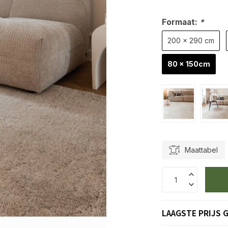
Formaat:
*
200 x 290 cm
80 x 150cm
Maattabel
LAAGSTE PRIJS 