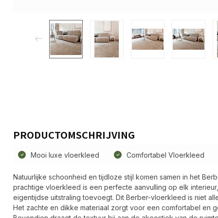
PRODUCTOMSCHRIJVING
Mooi luxe vloerkleed
Comfortabel Vloerkleed
Natuurlijke schoonheid en tijdloze stijl komen samen in het Berb
prachtige vloerkleed is een perfecte aanvulling op elk interieu
eigentijdse uitstraling toevoegt. Dit Berber-vloerkleed is niet al
Het zachte en dikke materiaal zorgt voor een comfortabel en ge
Bovendien draagt de textuur bij aan de akoestiek van de ruim