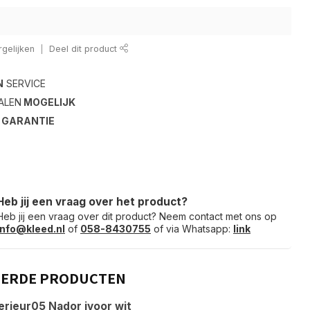
gelijken
Deel dit product
N
SERVICE
ALEN
MOGELIJK
S
GARANTIE
Heb jij een vraag over het product?
Heb jij een vraag over dit product? Neem contact met ons op
info@kleed.nl
of
058-8430755
of via Whatsapp:
link
EERDE PRODUCTEN
erieur05 Nador ivoor wit