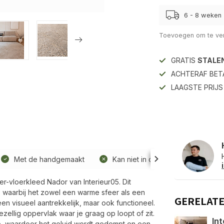
6 - 8 weken
Toevoegen om te ver
GRATIS
STALE
ACHTERAF BET
LAAGSTE PRIJ
Met de handgemaakt
Kan niet in de wasmachine
er-vloerkleed Nador van Interieur05. Dit
r, waarbij het zowel een warme sfeer als een
GERELAT
leen visueel aantrekkelijk, maar ook functioneel.
zellig oppervlak waar je graag op loopt of zit.
Int
te, waardoor het geluid wordt gedempt en een