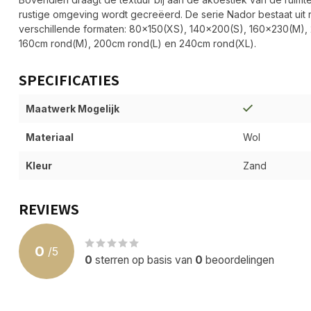
rustige omgeving wordt gecreëerd. De serie Nador bestaat uit 
verschillende formaten: 80x150(XS), 140x200(S), 160x230(M),
160cm rond(M), 200cm rond(L) en 240cm rond(XL).
SPECIFICATIES
Maatwerk Mogelijk
Materiaal
Wol
Kleur
Zand
REVIEWS
0
/
5
0
sterren op basis van
0
beoordelingen