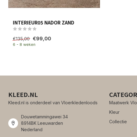
INTERIEUR05 NADOR ZAND
€99,00
€135,00
6 - 8 weken
KLEED.NL
CATEGOR
Kleed.nl is onderdeel van Vloerkledenloods
Maatwerk Vlo
Kleur
Douwetammingawei 34
Collectie
8914BK Leeuwarden
Nederland