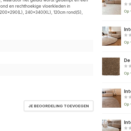
rond en rechthoekige vloerkleden in
Op 
 200x290(L), 240x340(XL), 120cm rond(S),
Int
Op 
De
Op 
In
Op 
JE BEOORDELING TOEVOEGEN
Int