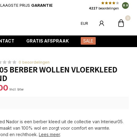
LAAGSTE PRIJS
GARANTIE
8.9
4227
beoordelingen
0
EUR
NTACT
GRATIS AFSPRAAK
SALE
0 beoordelingen
05 BERBER WOLLEN VLOERKLEED
ND
00
Incl. btw
ed Nador is een berber kleed uit de collectie van Interieur05.
gemaakt van 100% wol en zorgt voor comfort en warmte.
 rond en rechthoek.
Lees meer
.