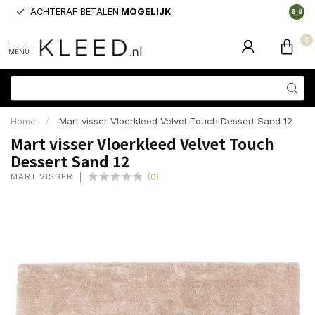
ACHTERAF BETALEN
MOGELIJK
LAAGS
8.9
0
MENU
Home
/
Mart visser Vloerkleed Velvet Touch Dessert Sand 12
Mart visser Vloerkleed Velvet Touch
Dessert Sand 12
MART VISSER
(0)