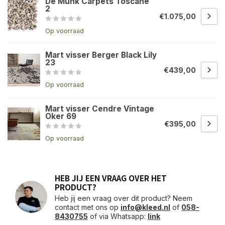
De Munk Carpets Toscane
2
€1.075,00
Op voorraad
Mart visser Berger Black Lily
23
€439,00
Op voorraad
Mart visser Cendre Vintage
Oker 69
€395,00
Op voorraad
HEB JIJ EEN VRAAG OVER HET
PRODUCT?
Heb jij een vraag over dit product? Neem
contact met ons op
info@kleed.nl
of
058-
8430755
of via Whatsapp:
link