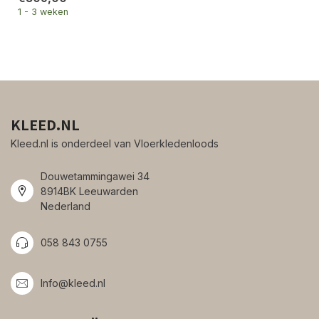
1 - 3 weken
KLEED.NL
Kleed.nl is onderdeel van Vloerkledenloods
Douwetammingawei 34
8914BK Leeuwarden
Nederland
058 843 0755
Info@kleed.nl