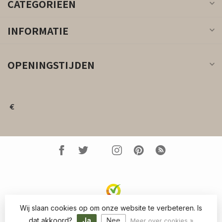
CATEGORIEËN
INFORMATIE
OPENINGSTIJDEN
€
Wij slaan cookies op om onze website te verbeteren. Is
© Copyright 2026 Kleed.nl
- Powered by
Lightspeed
-
Lightspeed design
by
Dyvelopment
dat akkoord?
Ja
Nee
Meer over cookies »