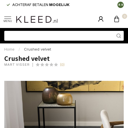
ACHTERAF BETALEN
MOGELIJK
LAAGS
8.9
0
MENU
Home
/
Crushed velvet
Crushed velvet
MART VISSER
(0)