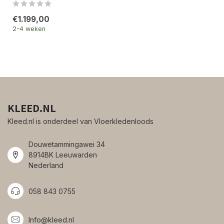
€1.199,00
2-4 weken
KLEED.NL
Kleed.nl is onderdeel van Vloerkledenloods
Douwetammingawei 34
8914BK Leeuwarden
Nederland
058 843 0755
Info@kleed.nl