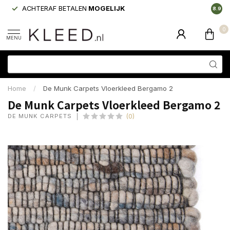
ACHTERAF BETALEN
MOGELIJK
LAAGS
8.9
0
MENU
Home
/
De Munk Carpets Vloerkleed Bergamo 2
De Munk Carpets Vloerkleed Bergamo 2
DE MUNK CARPETS
(0)