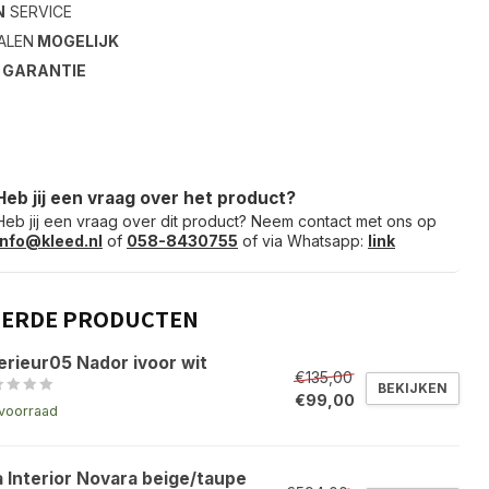
N
SERVICE
ALEN
MOGELIJK
S
GARANTIE
Heb jij een vraag over het product?
Heb jij een vraag over dit product? Neem contact met ons op
info@kleed.nl
of
058-8430755
of via Whatsapp:
link
EERDE PRODUCTEN
erieur05 Nador ivoor wit
€135,00
BEKIJKEN
€99,00
voorraad
a Interior Novara beige/taupe