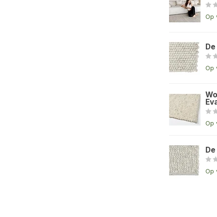
Op 
De
Op 
Wo
Eva
Op 
De
Op 