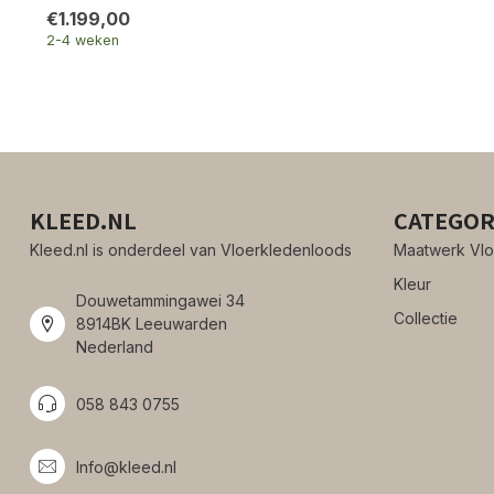
€1.199,00
2-4 weken
KLEED.NL
CATEGOR
Kleed.nl is onderdeel van Vloerkledenloods
Maatwerk Vlo
Kleur
Douwetammingawei 34
Collectie
8914BK Leeuwarden
Nederland
058 843 0755
Info@kleed.nl