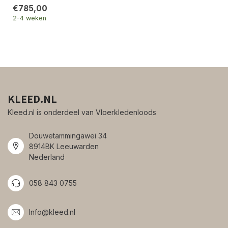
€785,00
2-4 weken
KLEED.NL
Kleed.nl is onderdeel van Vloerkledenloods
Douwetammingawei 34
8914BK Leeuwarden
Nederland
058 843 0755
Info@kleed.nl