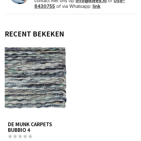
contact met ons op
info@kleed.nl
of
058-
8430755
of via Whatsapp:
link
RECENT BEKEKEN
DE MUNK CARPETS
BUBBIO 4