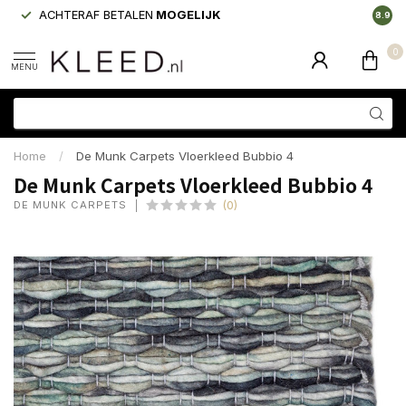
ACHTERAF BETALEN
MOGELIJK
LAAGS
8.9
0
MENU
Home
/
De Munk Carpets Vloerkleed Bubbio 4
De Munk Carpets Vloerkleed Bubbio 4
DE MUNK CARPETS
(0)