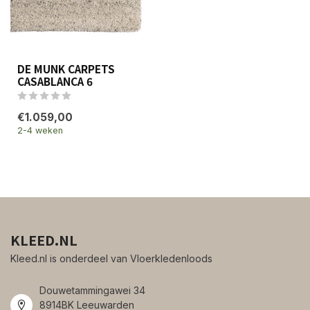
DE MUNK CARPETS
CASABLANCA 6
€1.059,00
2-4 weken
KLEED.NL
Kleed.nl is onderdeel van Vloerkledenloods
Douwetammingawei 34
8914BK Leeuwarden