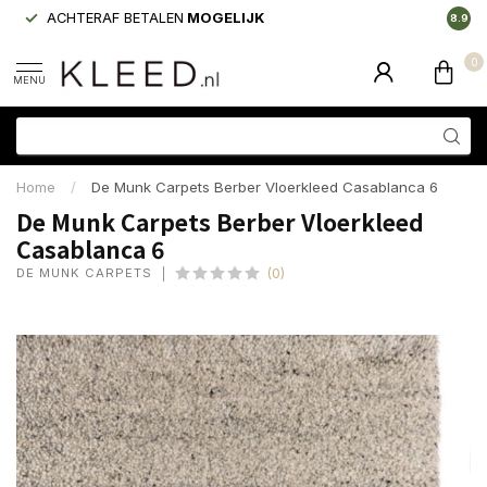
ACHTERAF BETALEN
MOGELIJK
LAAGS
8.9
0
MENU
Home
/
De Munk Carpets Berber Vloerkleed Casablanca 6
De Munk Carpets Berber Vloerkleed
Casablanca 6
DE MUNK CARPETS
(0)