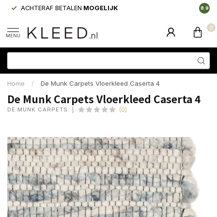
ACHTERAF BETALEN
MOGELIJK
LAAGS
8.9
0
MENU
Home
/
De Munk Carpets Vloerkleed Caserta 4
De Munk Carpets Vloerkleed Caserta 4
DE MUNK CARPETS
(0)