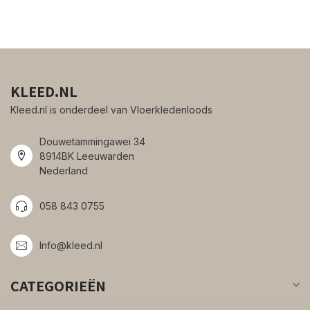
KLEED.NL
Kleed.nl is onderdeel van Vloerkledenloods
Douwetammingawei 34
8914BK Leeuwarden
Nederland
058 843 0755
Info@kleed.nl
CATEGORIEËN