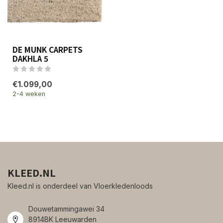
DE MUNK CARPETS
DAKHLA 5
€1.099,00
2-4 weken
KLEED.NL
Kleed.nl is onderdeel van Vloerkledenloods
Douwetammingawei 34
8914BK Leeuwarden