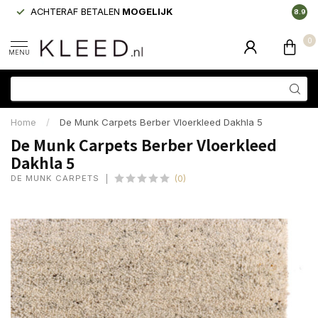
ACHTERAF BETALEN
MOGELIJK
LAAGS
8.9
0
MENU
Home
/
De Munk Carpets Berber Vloerkleed Dakhla 5
De Munk Carpets Berber Vloerkleed
Dakhla 5
DE MUNK CARPETS
(0)