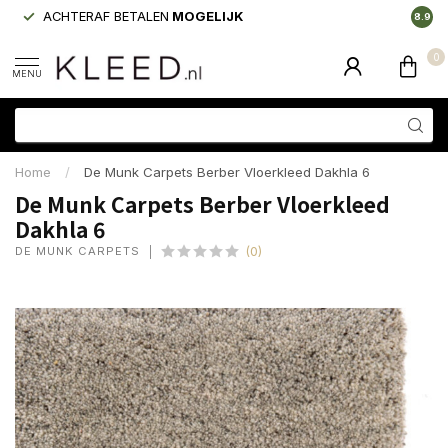
ACHTERAF BETALEN
MOGELIJK
LAAGS
8.9
0
MENU
Home
/
De Munk Carpets Berber Vloerkleed Dakhla 6
De Munk Carpets Berber Vloerkleed
Dakhla 6
DE MUNK CARPETS
(0)