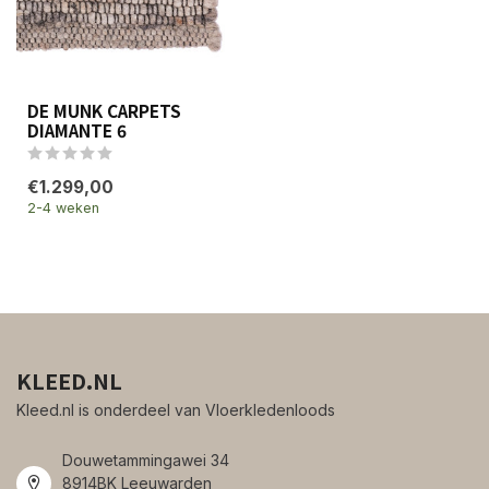
DE MUNK CARPETS
DIAMANTE 6
€1.299,00
2-4 weken
KLEED.NL
Kleed.nl is onderdeel van Vloerkledenloods
Douwetammingawei 34
8914BK Leeuwarden