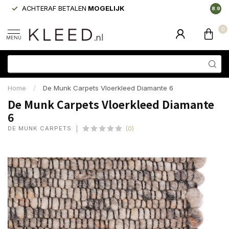
ACHTERAF BETALEN
MOGELIJK
LAAGS
8.9
0
MENU
Home
/
De Munk Carpets Vloerkleed Diamante 6
De Munk Carpets Vloerkleed Diamante
6
DE MUNK CARPETS
(0)