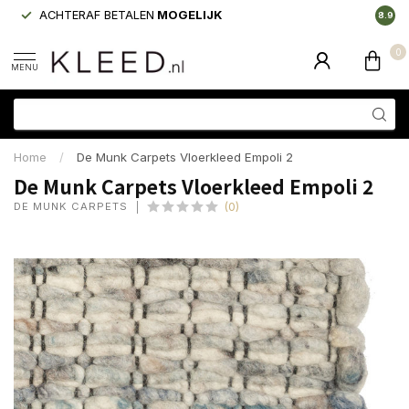
ACHTERAF BETALEN
MOGELIJK
LAAGS
8.9
0
MENU
Home
/
De Munk Carpets Vloerkleed Empoli 2
De Munk Carpets Vloerkleed Empoli 2
DE MUNK CARPETS
(0)