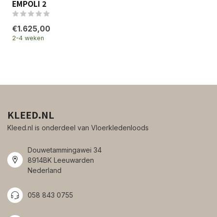
EMPOLI 2
€1.625,00
2-4 weken
KLEED.NL
Kleed.nl is onderdeel van Vloerkledenloods
Douwetammingawei 34
8914BK Leeuwarden
Nederland
058 843 0755