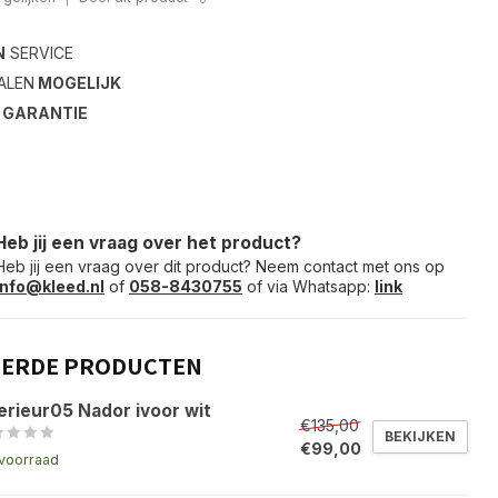
N
SERVICE
ALEN
MOGELIJK
S
GARANTIE
Heb jij een vraag over het product?
Heb jij een vraag over dit product? Neem contact met ons op
info@kleed.nl
of
058-8430755
of via Whatsapp:
link
EERDE PRODUCTEN
erieur05 Nador ivoor wit
€135,00
BEKIJKEN
€99,00
voorraad