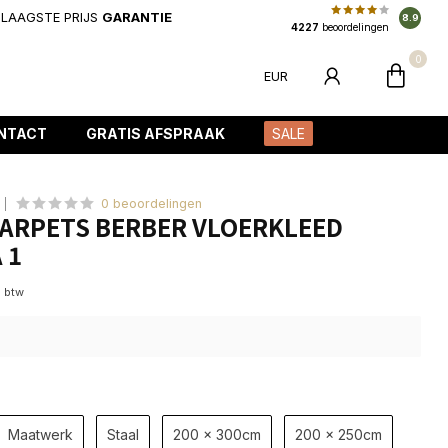
LAAGSTE PRIJS
GARANTIE
8.9
4227
beoordelingen
0
EUR
NTACT
GRATIS AFSPRAAK
SALE
0 beoordelingen
ARPETS BERBER VLOERKLEED
 1
. btw
Maatwerk
Staal
200 x 300cm
200 x 250cm