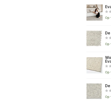
Ev
Op 
De
Op 
Wo
Eva
Op 
De
Op 