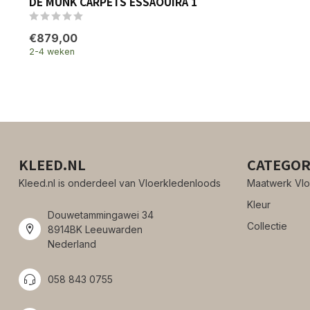
DE MUNK CARPETS ESSAOUIRA 1
€879,00
2-4 weken
KLEED.NL
CATEGOR
Kleed.nl is onderdeel van Vloerkledenloods
Maatwerk Vlo
Kleur
Douwetammingawei 34
Collectie
8914BK Leeuwarden
Nederland
058 843 0755