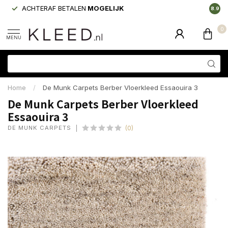
ACHTERAF BETALEN
MOGELIJK
LAAGS
8.9
0
MENU
Home
/
De Munk Carpets Berber Vloerkleed Essaouira 3
De Munk Carpets Berber Vloerkleed
Essaouira 3
DE MUNK CARPETS
(0)