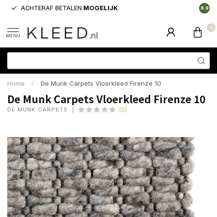
ACHTERAF BETALEN
MOGELIJK
LAAGS
8.9
0
MENU
Home
/
De Munk Carpets Vloerkleed Firenze 10
De Munk Carpets Vloerkleed Firenze 10
DE MUNK CARPETS
(0)