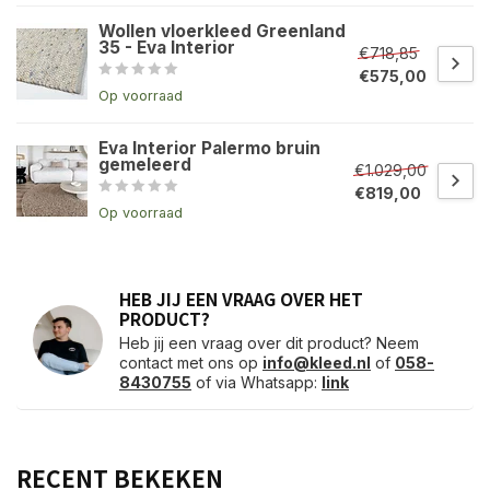
Wollen vloerkleed Greenland
35 - Eva Interior
€718,85
€575,00
Op voorraad
Eva Interior Palermo bruin
gemeleerd
€1.029,00
€819,00
Op voorraad
HEB JIJ EEN VRAAG OVER HET
PRODUCT?
Heb jij een vraag over dit product? Neem
contact met ons op
info@kleed.nl
of
058-
8430755
of via Whatsapp:
link
RECENT BEKEKEN