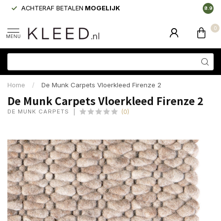
ACHTERAF BETALEN
MOGELIJK
LAAGS
8.9
0
MENU
Home
/
De Munk Carpets Vloerkleed Firenze 2
De Munk Carpets Vloerkleed Firenze 2
DE MUNK CARPETS
(0)