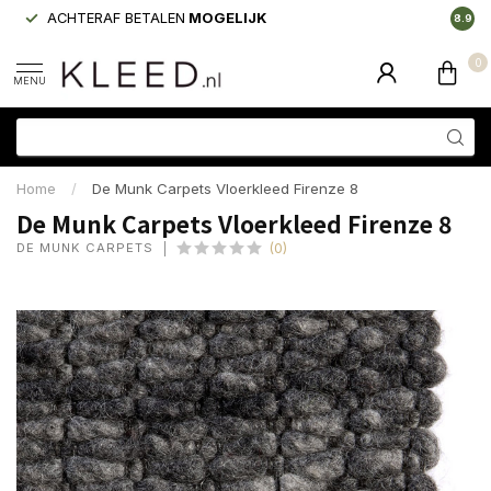
ACHTERAF BETALEN
MOGELIJK
LAAGS
8.9
0
MENU
Home
/
De Munk Carpets Vloerkleed Firenze 8
De Munk Carpets Vloerkleed Firenze 8
DE MUNK CARPETS
(0)