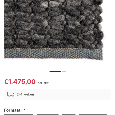
€1.475,00
Incl. btw
2-4 weken
Formaat:
*