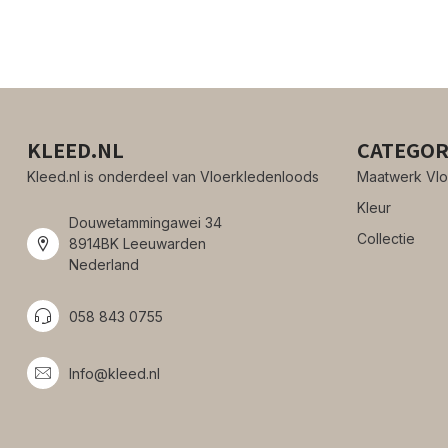
KLEED.NL
CATEGOR
Kleed.nl is onderdeel van Vloerkledenloods
Maatwerk Vlo
Kleur
Douwetammingawei 34
Collectie
8914BK Leeuwarden
Nederland
058 843 0755
Info@kleed.nl