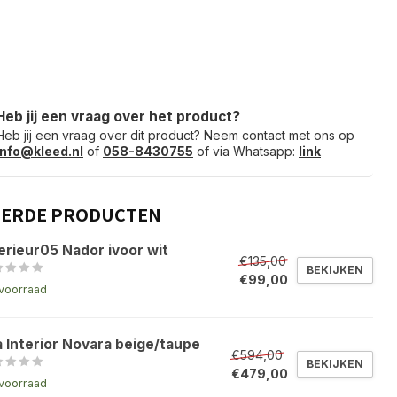
Heb jij een vraag over het product?
Heb jij een vraag over dit product? Neem contact met ons op
info@kleed.nl
of
058-8430755
of via Whatsapp:
link
EERDE PRODUCTEN
erieur05 Nador ivoor wit
€135,00
BEKIJKEN
€99,00
voorraad
a Interior Novara beige/taupe
€594,00
BEKIJKEN
€479,00
voorraad