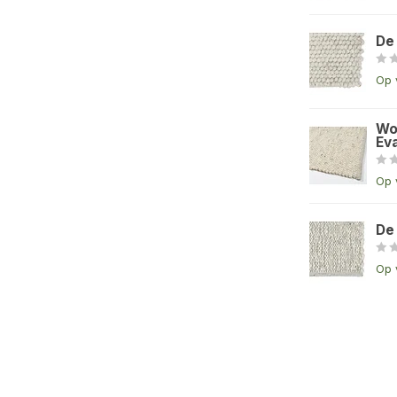
De
Op 
Wo
Eva
Op 
De
Op 