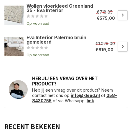
Wollen vloerkleed Greenland
35 - Eva Interior
€718,85
€575,00
Op voorraad
Eva Interior Palermo bruin
gemeleerd
€1.029,00
€819,00
Op voorraad
HEB JIJ EEN VRAAG OVER HET
PRODUCT?
Heb jij een vraag over dit product? Neem
contact met ons op
info@kleed.nl
of
058-
8430755
of via Whatsapp:
link
RECENT BEKEKEN