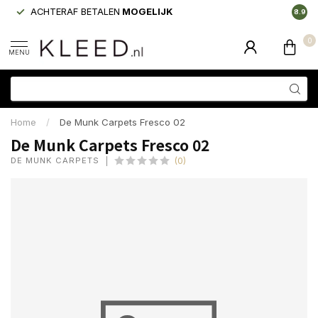
ACHTERAF BETALEN
MOGELIJK
LAAGS
8.9
0
MENU
Home
/
De Munk Carpets Fresco 02
De Munk Carpets Fresco 02
DE MUNK CARPETS
(0)