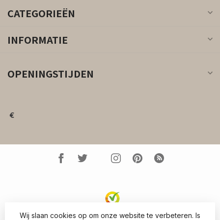
CATEGORIEËN
INFORMATIE
OPENINGSTIJDEN
€
Wij slaan cookies op om onze website te verbeteren. Is
© Copyright 2026 Kleed.nl
- Powered by
Lightspeed
-