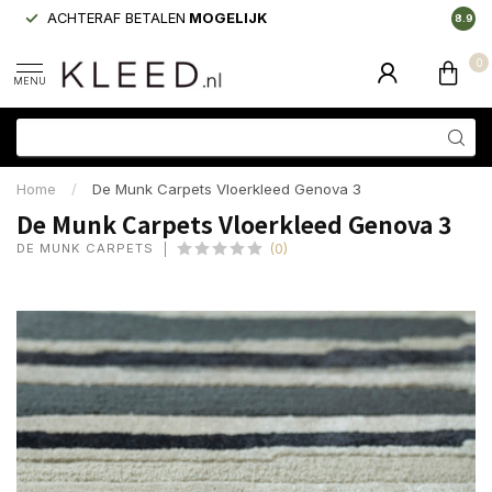
ACHTERAF BETALEN
MOGELIJK
LAAGS
8.9
0
MENU
Home
/
De Munk Carpets Vloerkleed Genova 3
De Munk Carpets Vloerkleed Genova 3
DE MUNK CARPETS
(0)