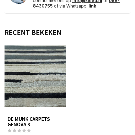
contact met ons op
info@kleed.nl
of
058-
8430755
of via Whatsapp:
link
RECENT BEKEKEN
DE MUNK CARPETS
GENOVA 3