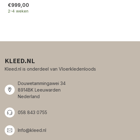
€999,00
2-4 weken
KLEED.NL
Kleed.nl is onderdeel van Vloerkledenloods
Douwetammingawei 34
8914BK Leeuwarden
Nederland
058 843 0755
Info@kleed.nl