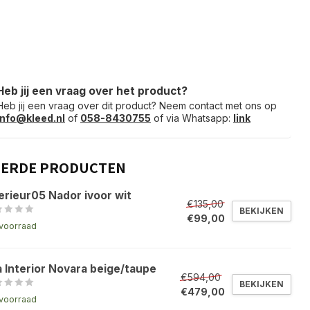
Heb jij een vraag over het product?
Heb jij een vraag over dit product? Neem contact met ons op
info@kleed.nl
of
058-8430755
of via Whatsapp:
link
EERDE PRODUCTEN
erieur05 Nador ivoor wit
€135,00
BEKIJKEN
€99,00
voorraad
a Interior Novara beige/taupe
€594,00
BEKIJKEN
€479,00
voorraad