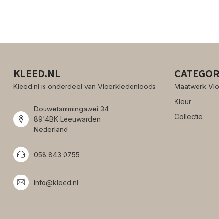
KLEED.NL
CATEGOR
Kleed.nl is onderdeel van Vloerkledenloods
Maatwerk Vlo
Kleur
Douwetammingawei 34
Collectie
8914BK Leeuwarden
Nederland
058 843 0755
Info@kleed.nl