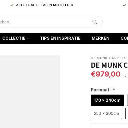
ACHTERAF BETALEN
MOGELIJK
COLLECTIE
TIPS EN INSPIRATIE
MERKEN
CO
DE MUNK CARPETS
DE MUNK C
€979,00
Incl
Formaat:
*
170 x 240cm
250 x 300cm