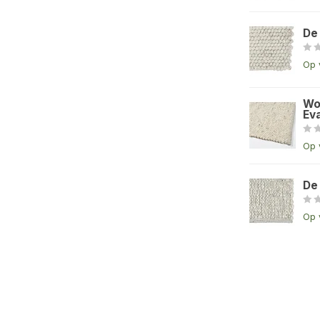
De
Op 
Wo
Eva
Op 
De
Op 