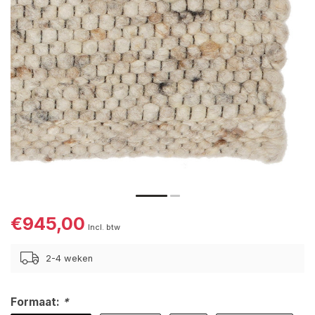
€945,00
Incl. btw
2-4 weken
Formaat:
*