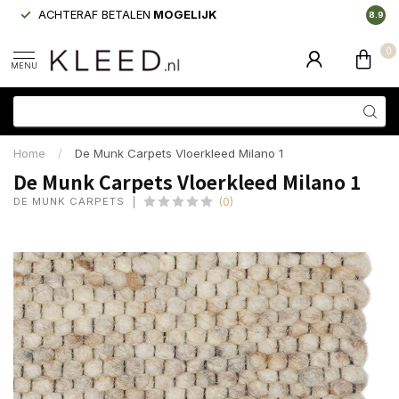
ACHTERAF BETALEN
MOGELIJK
LAAGS
8.9
0
MENU
Home
/
De Munk Carpets Vloerkleed Milano 1
De Munk Carpets Vloerkleed Milano 1
DE MUNK CARPETS
(0)