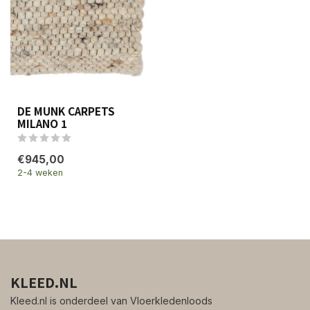
DE MUNK CARPETS
MILANO 1
€945,00
2-4 weken
KLEED.NL
Kleed.nl is onderdeel van Vloerkledenloods