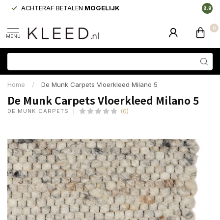
ACHTERAF BETALEN
MOGELIJK
LAAGS
8.9
0
MENU
Home
/
De Munk Carpets Vloerkleed Milano 5
De Munk Carpets Vloerkleed Milano 5
DE MUNK CARPETS
(0)