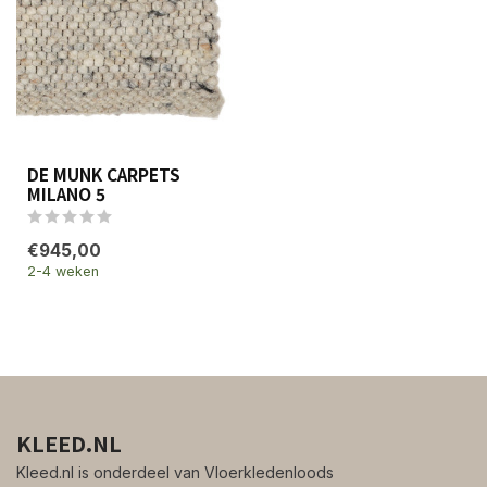
DE MUNK CARPETS
MILANO 5
€945,00
2-4 weken
KLEED.NL
Kleed.nl is onderdeel van Vloerkledenloods