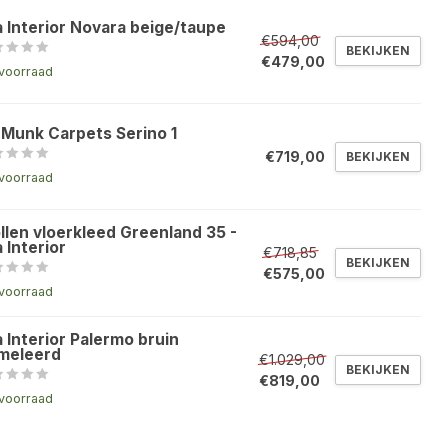
a Interior Novara beige/taupe
€594,00
BEKIJKEN
€479,00
voorraad
 Munk Carpets Serino 1
€719,00
BEKIJKEN
voorraad
llen vloerkleed Greenland 35 -
 Interior
€718,85
BEKIJKEN
€575,00
voorraad
 Interior Palermo bruin
meleerd
€1.029,00
BEKIJKEN
€819,00
voorraad