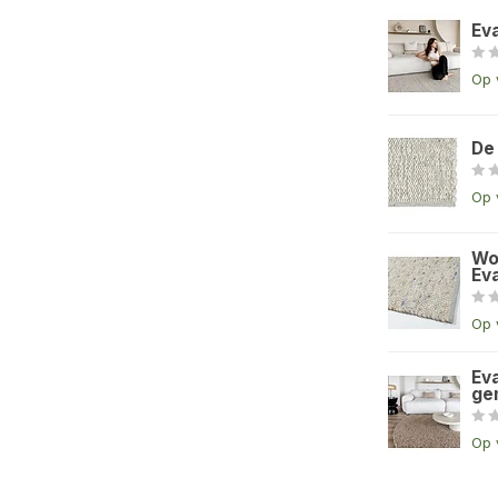
Ev
Op 
De
Op 
Wo
Eva
Op 
Eva
ge
Op 