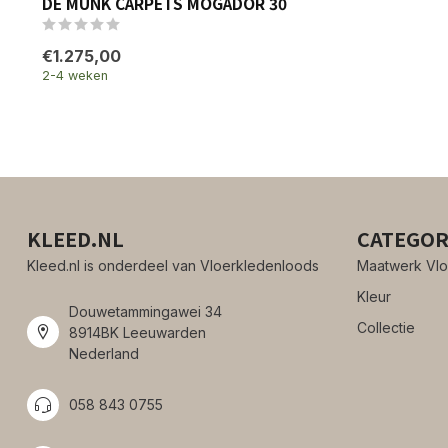
DE MUNK CARPETS MOGADOR 30
€1.275,00
2-4 weken
KLEED.NL
CATEGOR
Kleed.nl is onderdeel van Vloerkledenloods
Maatwerk Vlo
Kleur
Douwetammingawei 34
Collectie
8914BK Leeuwarden
Nederland
058 843 0755