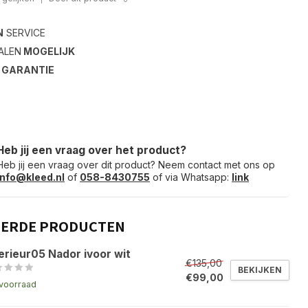
N
SERVICE
ALEN
MOGELIJK
S
GARANTIE
Heb jij een vraag over het product?
Heb jij een vraag over dit product? Neem contact met ons op
info@kleed.nl
of
058-8430755
of via Whatsapp:
link
EERDE PRODUCTEN
erieur05 Nador ivoor wit
€135,00
BEKIJKEN
€99,00
voorraad