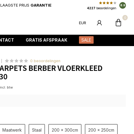
LAAGSTE PRIJS
GARANTIE
8.9
4227
beoordelingen
0
EUR
NTACT
GRATIS AFSPRAAK
SALE
0 beoordelingen
ARPETS BERBER VLOERKLEED
30
Incl. btw
Maatwerk
Staal
200 x 300cm
200 x 250cm