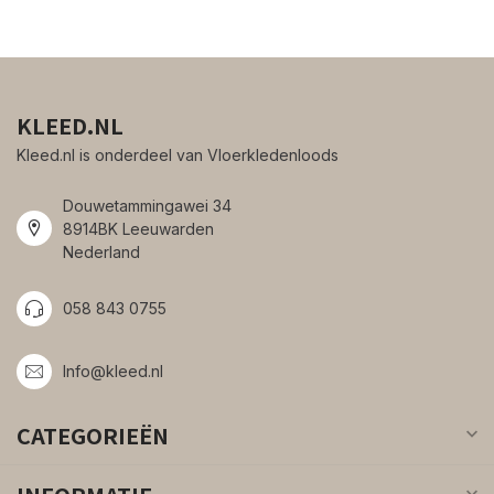
KLEED.NL
Kleed.nl is onderdeel van Vloerkledenloods
Douwetammingawei 34
8914BK Leeuwarden
Nederland
058 843 0755
Info@kleed.nl
CATEGORIEËN