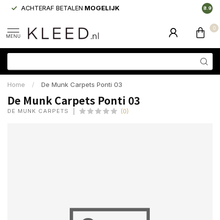
ACHTERAF BETALEN
MOGELIJK
LAAGS
8.9
0
MENU
Home
/
De Munk Carpets Ponti 03
De Munk Carpets Ponti 03
DE MUNK CARPETS
(0)