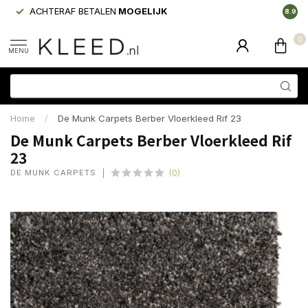
ACHTERAF BETALEN
MOGELIJK
LAAGS
8.9
0
MENU
Home
/
De Munk Carpets Berber Vloerkleed Rif 23
De Munk Carpets Berber Vloerkleed Rif
23
DE MUNK CARPETS
(0)