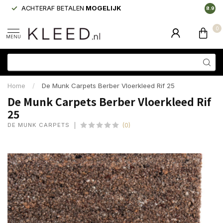
ACHTERAF BETALEN
MOGELIJK
LAAGS
8.9
0
MENU
Home
/
De Munk Carpets Berber Vloerkleed Rif 25
De Munk Carpets Berber Vloerkleed Rif
25
DE MUNK CARPETS
(0)