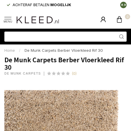
ACHTERAF BETALEN
MOGELIJK
LAAGS
8.9
0
MENU
Home
/
De Munk Carpets Berber Vloerkleed Rif 30
De Munk Carpets Berber Vloerkleed Rif
30
DE MUNK CARPETS
(0)