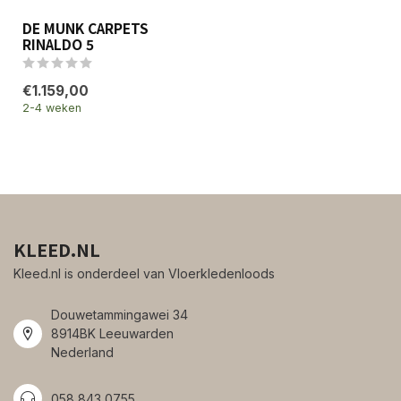
DE MUNK CARPETS
RINALDO 5
€1.159,00
2-4 weken
KLEED.NL
Kleed.nl is onderdeel van Vloerkledenloods
Douwetammingawei 34
8914BK Leeuwarden
Nederland
058 843 0755