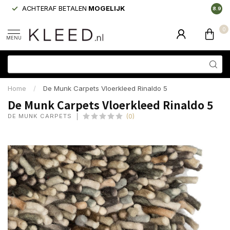
ACHTERAF BETALEN
MOGELIJK
LAAGS
8.9
0
MENU
Home
/
De Munk Carpets Vloerkleed Rinaldo 5
De Munk Carpets Vloerkleed Rinaldo 5
DE MUNK CARPETS
(0)