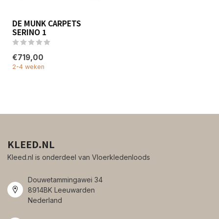
DE MUNK CARPETS
SERINO 1
€719,00
2-4 weken
KLEED.NL
Kleed.nl is onderdeel van Vloerkledenloods
Douwetammingawei 34
8914BK Leeuwarden
Nederland