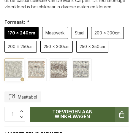
uit de casual collectie van De Munk Carpets. Dit rechthoekige
vloerkleed is beschikbaar in diverse maten en kleuren.
Formaat:
*
170 x 240cm
Maatwerk
Staal
200 x 300cm
200 x 250cm
250 x 300cm
250 x 350cm
Maattabel
TOEVOEGEN AAN
WINKELWAGEN