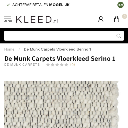
ACHTERAF BETALEN
MOGELIJK
LAAGS
8.9
0
MENU
Home
/
De Munk Carpets Vloerkleed Serino 1
De Munk Carpets Vloerkleed Serino 1
DE MUNK CARPETS
(0)