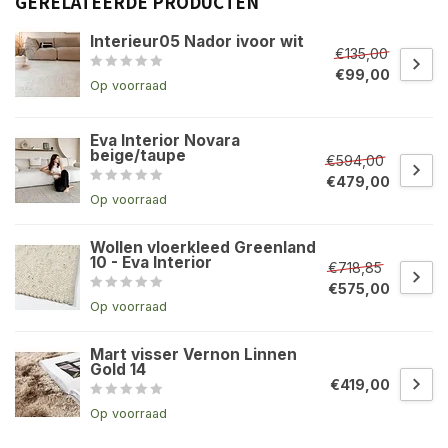
GERELATEERDE PRODUCTEN
Interieur05 Nador ivoor wit
€135,00
€99,00
Op voorraad
Eva Interior Novara
beige/taupe
€594,00
€479,00
Op voorraad
Wollen vloerkleed Greenland
10 - Eva Interior
€718,85
€575,00
Op voorraad
Mart visser Vernon Linnen
Gold 14
€419,00
Op voorraad