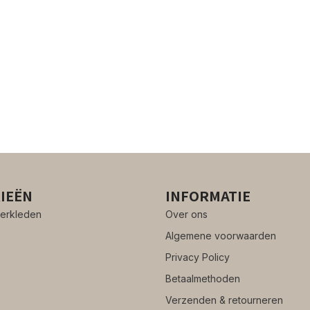
IEËN
INFORMATIE
erkleden
Over ons
Algemene voorwaarden
Privacy Policy
Betaalmethoden
Verzenden & retourneren