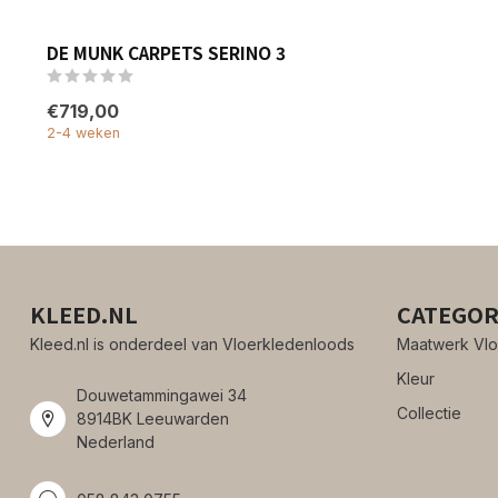
DE MUNK CARPETS SERINO 3
€719,00
2-4 weken
KLEED.NL
CATEGOR
Kleed.nl is onderdeel van Vloerkledenloods
Maatwerk Vlo
Kleur
Douwetammingawei 34
Collectie
8914BK Leeuwarden
Nederland