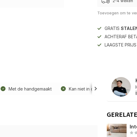
2-4 weken
Toevoegen om te ver
GRATIS
STALE
ACHTERAF BET
LAAGSTE PRIJ
Met de handgemaakt
Kan niet in de wasmachine
GERELAT
Int