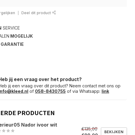
gelijken
Deel dit product
N
SERVICE
ALEN
MOGELIJK
S
GARANTIE
Heb jij een vraag over het product?
Heb jij een vraag over dit product? Neem contact met ons op
info@kleed.nl
of
058-8430755
of via Whatsapp:
link
EERDE PRODUCTEN
erieur05 Nador ivoor wit
€135,00
BEKIJKEN