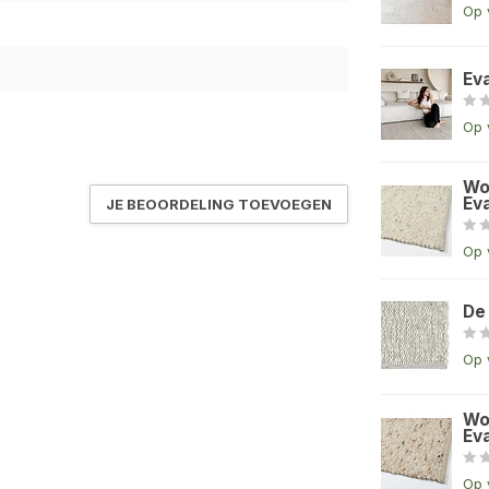
Op 
Ev
Op 
Wo
Eva
JE BEOORDELING TOEVOEGEN
Op 
De
Op 
Wo
Eva
Op 