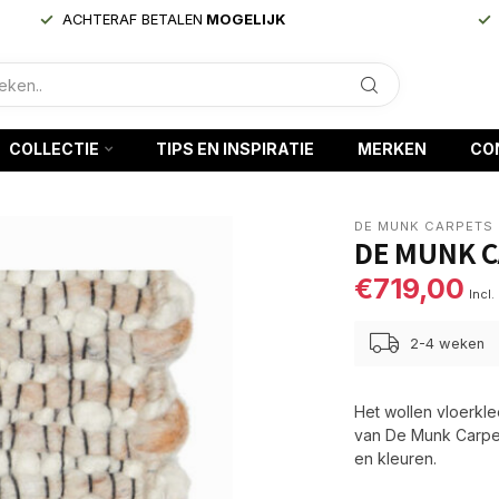
ACHTERAF BETALEN
MOGELIJK
COLLECTIE
TIPS EN INSPIRATIE
MERKEN
CO
DE MUNK CARPETS
DE MUNK C
€719,00
Incl.
2-4 weken
Het wollen vloerkle
van De Munk Carpet
en kleuren.