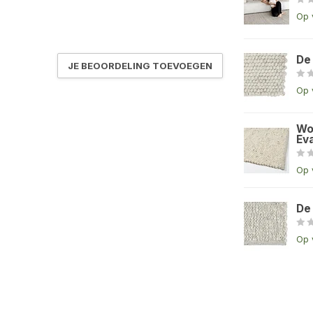
Op 
De
JE BEOORDELING TOEVOEGEN
Op 
Wo
Eva
Op 
De
Op 