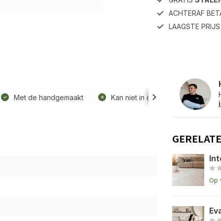
ACHTERAF BET
LAAGSTE PRIJ
Met de handgemaakt
Kan niet in de wasmachine
GERELAT
Int
Op 
Ev