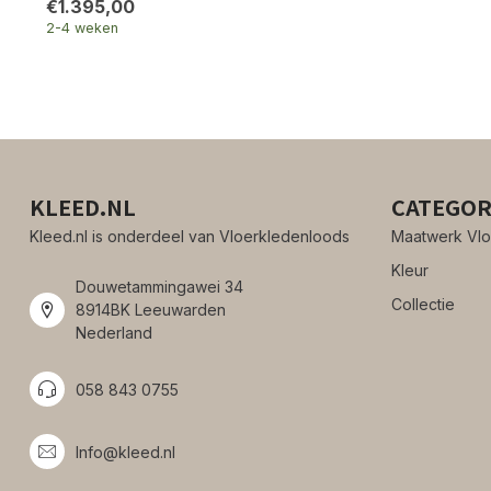
€1.395,00
2-4 weken
KLEED.NL
CATEGOR
Kleed.nl is onderdeel van Vloerkledenloods
Maatwerk Vlo
Kleur
Douwetammingawei 34
Collectie
8914BK Leeuwarden
Nederland
058 843 0755
Info@kleed.nl