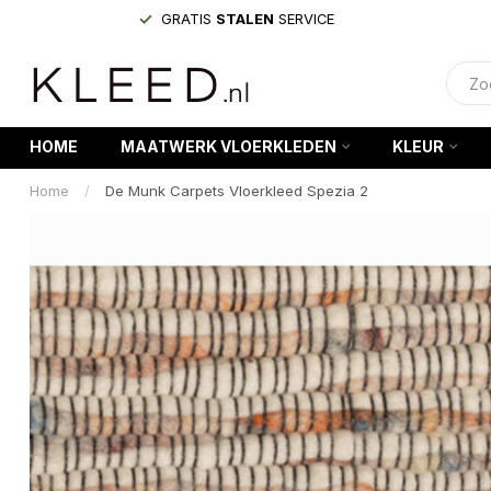
GRATIS
STALEN
SERVICE
HOME
MAATWERK VLOERKLEDEN
KLEUR
Home
/
De Munk Carpets Vloerkleed Spezia 2