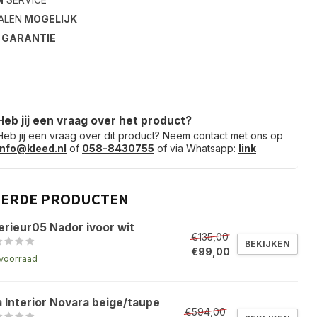
ALEN
MOGELIJK
S
GARANTIE
Heb jij een vraag over het product?
Heb jij een vraag over dit product? Neem contact met ons op
info@kleed.nl
of
058-8430755
of via Whatsapp:
link
EERDE PRODUCTEN
erieur05 Nador ivoor wit
€135,00
BEKIJKEN
€99,00
voorraad
a Interior Novara beige/taupe
€594,00