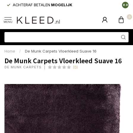
ACHTERAF BETALEN
MOGELIJK
LAAGS
8.9
0
MENU
Home
/
De Munk Carpets Vloerkleed Suave 16
De Munk Carpets Vloerkleed Suave 16
DE MUNK CARPETS
(0)