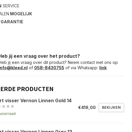
N
SERVICE
ALEN
MOGELIJK
S
GARANTIE
Heb jij een vraag over het product?
Heb jij een vraag over dit product? Neem contact met ons op
info@kleed.nl
of
058-8430755
of via Whatsapp:
link
EERDE PRODUCTEN
rt visser Vernon Linnen Gold 14
€419,00
BEKIJKEN
voorraad
rt visser Vernon Linnen Grey 13