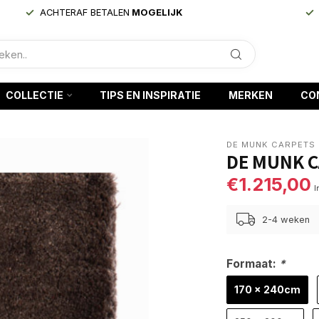
ACHTERAF BETALEN
MOGELIJK
COLLECTIE
TIPS EN INSPIRATIE
MERKEN
CO
DE MUNK CARPETS
DE MUNK C
€1.215,00
I
2-4 weken
Formaat:
*
170 x 240cm