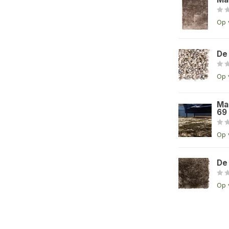
Op 
De
Op 
Ma
69
Op 
De
Op 