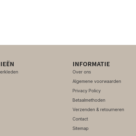
IEËN
INFORMATIE
erkleden
Over ons
Algemene voorwaarden
Privacy Policy
Betaalmethoden
Verzenden & retourneren
Contact
Sitemap