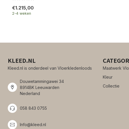
€1.215,00
2-4 weken
KLEED.NL
CATEGOR
Kleed.nl is onderdeel van Vloerkledenloods
Maatwerk Vlo
Kleur
Douwetammingawei 34
Collectie
8914BK Leeuwarden
Nederland
058 843 0755
Info@kleed.nl